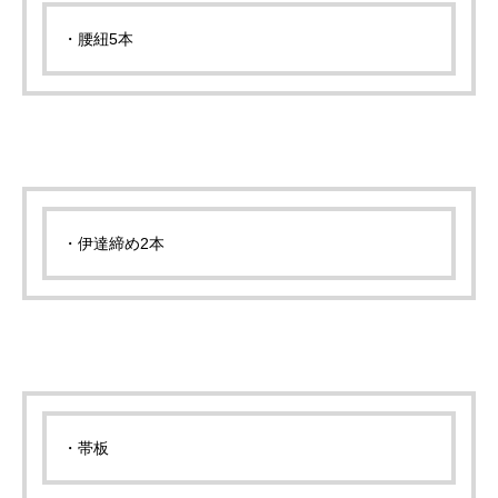
・腰紐5本
・伊達締め2本
・帯板