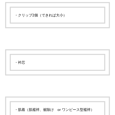
・クリップ2個（できれば大小）
・衿芯
・肌着（肌襦袢、裾除け or ワンピース型襦袢）