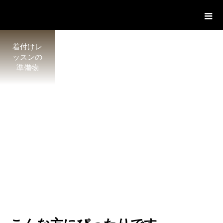
着付けレ
ッスンの
準備物
け