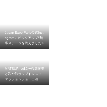
Japan Expo Paris公式Inst
agramにピックアップ‼️無
事ステージを終えました✨
MATSURI vol.2〜桜舞🌸美
と和〜和ラップドレスフ
ァッションショー出演