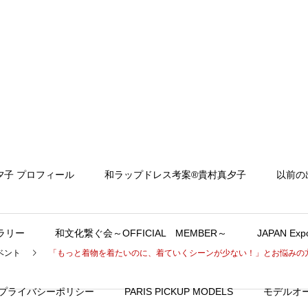
夕子 プロフィール
和ラップドレス考案®︎貴村真夕子
以前の
ラリー
和文化繋ぐ会～OFFICIAL MEMBER～
JAPAN Expo
ベント
「もっと着物を着たいのに、着ていくシーンが少ない！」とお悩みの
プライバシーポリシー
PARIS PICKUP MODELS
モデルオ