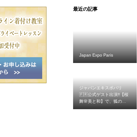
最近の記事
Japan Expo Paris
ジャパンエキスポパリ
🇫🇷公式ゲスト出演‼️【桜
舞🌸美と和】で、狐の嫁
入り、和ラップドレス👗
で参加します