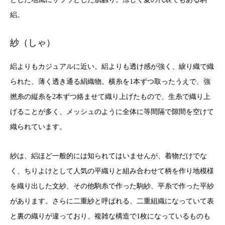
絽。
紗（しゃ）
絽よりもカジュアルに近い。絽よりも透け感が強く、綟り織で織
られた、薄く透き通る絹織物。横糸を1本ずつ取ったうえで、強
撚糸の縦糸を2本ずつ絡ませて織り上げたもので、生糸で織り上
げることが多く、メッシュのように全体に等間隔で隙間を空けて
織られています。
紗は、絽ほど一般的には知られてはいませんが、着物だけでな
く、ちりよけとして人気の平織りと組み合わせて柄を作り地模様
を織り出した文紗、その他駒糸で作った駒紗、平糸で作った平紗
があります。さらに二重紗と呼ばれる、二重組織になっていて表
と裏の織りが違っており、複雑な構造で1枚になっているものも