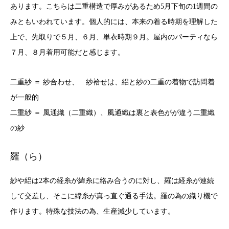
あります。こちらは二重構造で厚みがあるため5月下旬の1週間の
みともいわれています。個人的には、本来の着る時期を理解した
上で、先取りで５月、６月、単衣時期９月。屋内のパーティなら
７月、８月着用可能だと感じます。
二重紗 ＝ 紗合わせ、 紗袷せは、絽と紗の二重の着物で訪問着
が一般的
二重紗 ＝ 風通織（二重織）、風通織は裏と表色がが違う二重織
の紗
羅（ら）
紗や絽は2本の経糸が緯糸に絡み合うのに対し、羅は経糸が連続
して交差し、そこに緯糸が真っ直ぐ通る手法。羅の為の織り機で
作ります。特殊な技法の為、生産減少しています。