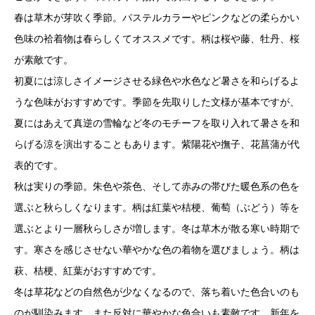
春は草木が芽吹く季節。パステルカラーやピンクなどの柔らかい
色味の袷着物は春らしくてオススメです。柄は桜や藤、牡丹、桜
が素敵です。
初夏には涼しさイメージさせる緑色や水色など暑さを和らげるよ
うな色味がおすすめです。季節を先取りした文様が基本ですが、
夏にはあえて真逆の雪輪など冬のモチーフを取り入れて暑さを和
らげる涼を演出することもあります。紫陽花や撫子、花菖蒲が代
表的です。
秋は実りの季節。朱色や茶色、そして赤みの帯びた暖色系の色を
選ぶと秋らしくなります。柄は紅葉や桔梗、葡萄（ぶどう）等を
選ぶとより一層秋らしさが増します。冬は草木が散る寒い時期で
す。寒さを感じさせない華やかな色の着物を選びましょう。柄は
萩、桔梗、紅葉がおすすめです。
冬は草花などの自然色が少なくなるので、落ち着いた色合いのも
のが馴染みます。また反対に華やかな色合いも素敵です。新年を