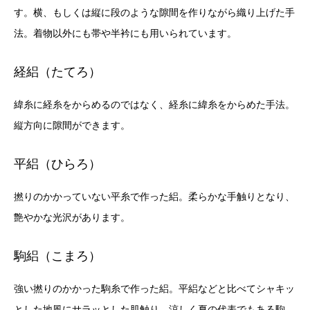
す。横、もしくは縦に段のような隙間を作りながら織り上げた手
法。着物以外にも帯や半衿にも用いられています。
経絽（たてろ）
緯糸に経糸をからめるのではなく、経糸に緯糸をからめた手法。
縦方向に隙間ができます。
平絽（ひらろ）
撚りのかかっていない平糸で作った絽。柔らかな手触りとなり、
艶やかな光沢があります。
駒絽（こまろ）
強い撚りのかかった駒糸で作った絽。平絽などと比べてシャキッ
とした地風にサラッとした肌触り。涼しく夏の代表でもある駒